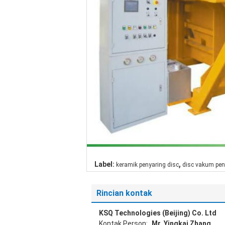
,
Label:
keramik penyaring disc
disc vakum pen
Rincian kontak
KSQ Technologies (Beijing) Co. Ltd
Kontak Person:
Mr. Yingkai Zhang