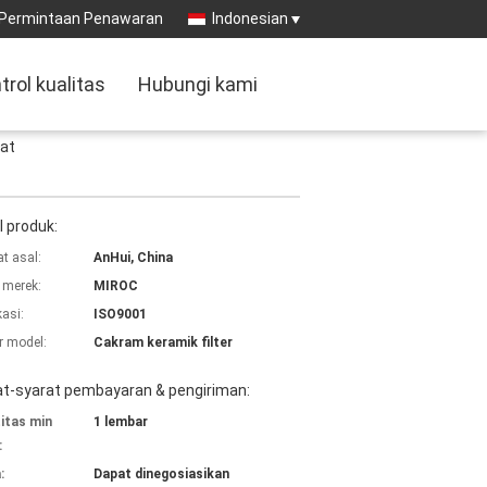
Permintaan Penawaran
Indonesian
trol kualitas
Hubungi kami
rat
l produk:
t asal:
AnHui, China
merek:
MIROC
kasi:
ISO9001
 model:
Cakram keramik filter
at-syarat pembayaran & pengiriman:
itas min
1 lembar
:
:
Dapat dinegosiasikan