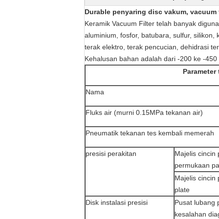
Durable penyaring disc vakum, vacuum fi
Keramik Vacuum Filter telah banyak diguna
aluminium, fosfor, batubara, sulfur, silikon,
terak elektro, terak pencucian, dehidrasi
Kehalusan bahan adalah dari -200 ke -450
Parameter t
Nama
Fluks air (murni 0.15MPa tekanan air)
Pneumatik tekanan tes kembali memerah
presisi perakitan
Majelis cincin
permukaan pa
Majelis cincin
plate
Disk instalasi presisi
Pusat lubang 
kesalahan dia