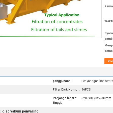
Kemas
Waktu
Syara
pemba
Meny
kema
Ko
penggunaan:
Penyaringan konsentra
Filter Disk Nomor:
96PCS
Panjang * lebar *
5200x3170x2530mm
tinggi:
c
disc vakum penyaring
,