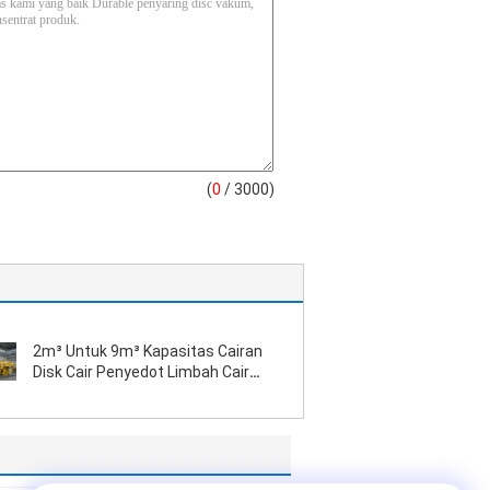
(
0
/ 3000)
2m³ Untuk 9m³ Kapasitas Cairan
Disk Cair Penyedot Limbah Cair
Kecil