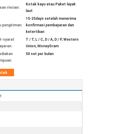
Kotak kayu atau Paket layak
an rincian:
laut
15-25days setelah menerima
 pengiriman:
konfirmasi pembayaran dan
ketertiban
t-syarat
T / T, L / C, D / A, D / P, Western
yaran:
Union, MoneyGram
ediakan
50 set per bulan
mpuan:
ntak
t