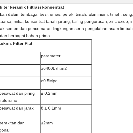
lter keramik Filtrasi konsentrat
kan dalam tembaga, besi, emas, perak, timah, aluminium, timah, seng, 
 kuarsa, mika, konsentrat tanah jarang, tailing pengurasan, zinc oxide, i
 terak semen dan pencemaran lingkungan serta pengolahan asam limbah
 dan berbagai bahan prima.
eknis Filter Plat
parameter
≥6400L /h.m2
≥0.5Mpa
 pesawat dan piring
± 0.2mm
ralelisme
 pesawat dan jarak
8 ± 0.1mm
perakitan dan
≤2mm
gonal