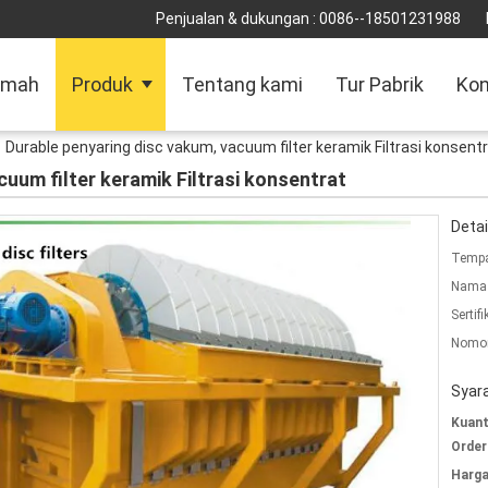
Penjualan & dukungan :
0086--18501231988
umah
Produk
Tentang kami
Tur Pabrik
Kon
Durable penyaring disc vakum, vacuum filter keramik Filtrasi konsent
cuum filter keramik Filtrasi konsentrat
Detai
Tempa
Nama 
Sertifi
Nomor
Syar
Kuant
Order
Harga