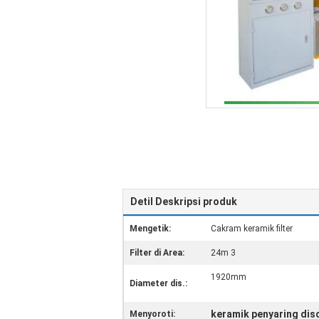
Detil Deskripsi produk
Mengetik:
Cakram keramik filter
Filter di Area:
24m 3
1920mm
Diameter dis.:
keramik penyaring dis
Menyoroti: