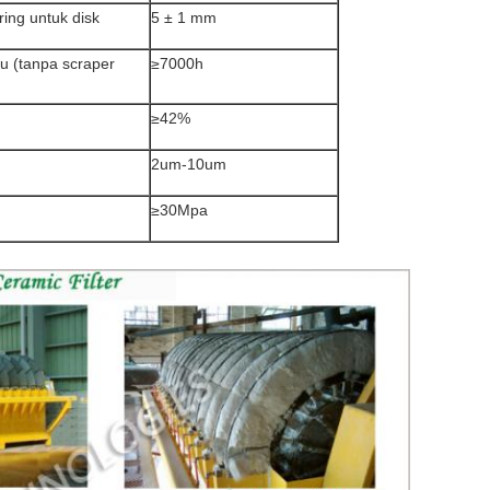
ring untuk disk
5 ± 1 mm
u (tanpa scraper
≥7000h
≥42%
2um-10um
≥30Mpa