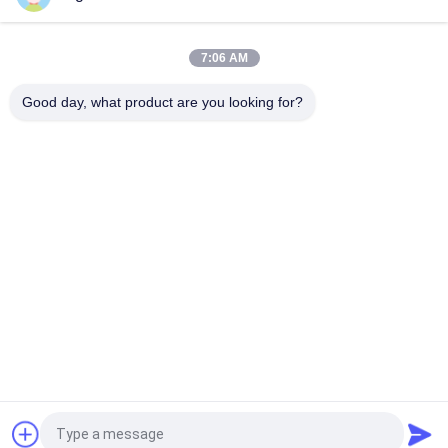
7:06 AM
Good day, what product are you looking for?
Bad Request
Semua
Batu Pengeboran 
DTH Alat 
Alat
Pengeboran
Tombol Bor Bit
DTH Palu
Diri Pengeboran 
DTH Drill Bits
Baut Jangkar
Ditarik Bor
Bor Shank Adapter
Quote request suatu