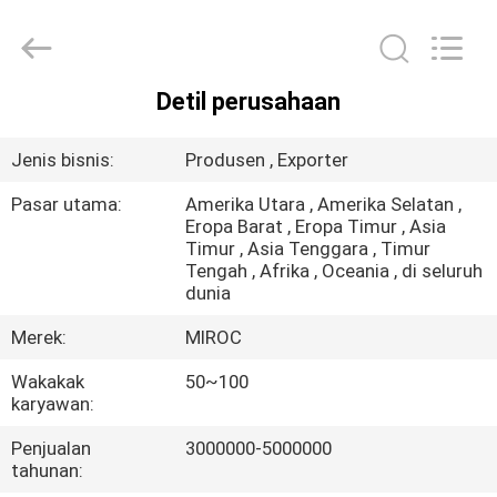
KSQ
Technologies
(Beijing)
Co.
Ltd.
All
Rights
Detil perusahaan
Reserved.
RUMAH
Jenis bisnis:
Produsen , Exporter
PRODUK
Pasar utama:
Amerika Utara , Amerika Selatan ,
Eropa Barat , Eropa Timur , Asia
Timur , Asia Tenggara , Timur
TENTANG
Tengah , Afrika , Oceania , di seluruh
KAMI
dunia
Merek:
MIROC
TUR
Wakakak
50~100
PABRIK
karyawan:
Penjualan
3000000-5000000
KONTROL
tahunan: