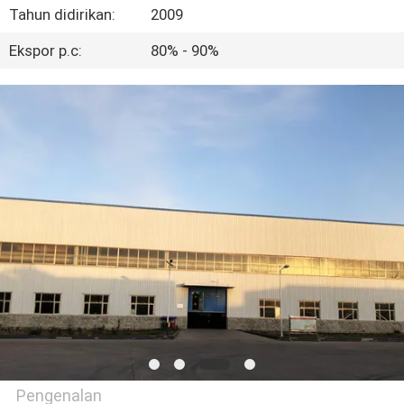
KUALITAS
Tahun didirikan:
2009
Ekspor p.c:
80% - 90%
HUBUNGI
KAMI
PERMINTAAN
PENAWARAN
SITEMAP
PRIVACY
POLICY
Pengenalan