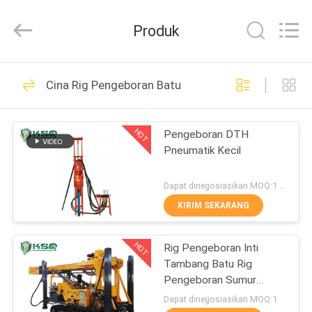
KSQ
Technologies
(Beijing)
Produk
Co.
Ltd.
All
Rights
Reserved.
RUMAH
184
Cina Rig Pengeboran Batu
batu pengeboran
PRODUK
alat
HOT
Pengeboran DTH
Pneumatik Kecil
TENTANG
KAMI
Dapat dinegosiasikan MOQ:1 buah
KIRIM SEKARANG
160
TUR
DTH alat
HOT
Rig Pengeboran Inti
PABRIK
Tambang Batu Rig
pengeboran
Pengeboran Sumur
KONTROL
Geologi Air
Dapat dinegosiasikan MOQ:1