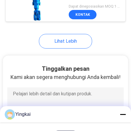
Dapat dinegosiasikan MOQ:1 buah
KONTAK
274
DTH Drill Bits
Lihat Lebih
Tinggalkan pesan
Kami akan segera menghubungi Anda kembali!
42
Diri pengeboran baut
jangkar
Yingkai