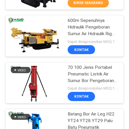
KUALITAS
KIRIM SEKARANG
600m Sepenuhnya
HUBUNGI
466
Hidraulik Pengeboran
KAMI
Sumur Air Hidraulik Rig
Tombol Bor Bit
Crawler Mounted Core
Dapat dinegosiasikan MOQ:1
Drilling Rig
PERMINTAAN
KONTAK
PENAWARAN
70 100 Jenis Portabel
Pneumatic Listrik Air
SITEMAP
Sumur Bor Pengeboran
123
Down-The-Hole Mesin
Dapat dinegosiasikan MOQ:1 buah
Bor Pengeboran
PRIVACY
KONTAK
DTH palu
POLICY
Batang Bor Air Leg H22
YT24 YT28 YT29 Palu
Batu Pneumatik