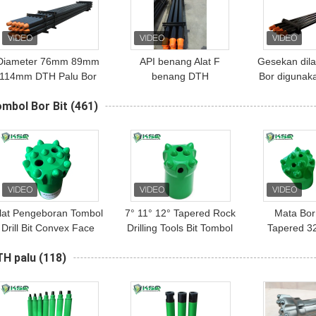
Diameter 76mm 89mm
API benang Alat F
Gesekan dil
114mm DTH Palu Bor
benang DTH
Bor digunaka
Pipa Bor
Pengeboran Down The
pengeboran
mbol Bor Bit
(461)
Hole Bor Pipa
tambang dan
Pertambangan Bor Rods
lat Pengeboran Tombol
7° 11° 12° Tapered Rock
Mata Bor
Drill Bit Convex Face
Drilling Tools Bit Tombol
Tapered 3
6mm 64mm T38 Button
Bor Lubang Kecil
Pengeboran 
TH palu
(118)
Bit
Mengebor B