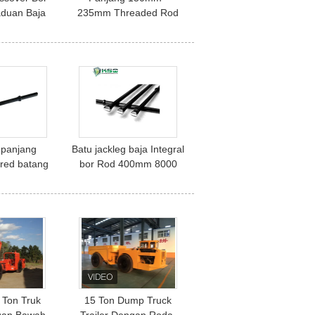
aduan Baja
235mm Threaded Rod
nggi Untuk
Coupling Sleeve
ling
Kekuatan Tinggi Alloy
Steel
panjang
Batu jackleg baja Integral
ered batang
bor Rod 400mm 8000
bor untuk
mm lama
nel
 Ton Truk
15 Ton Dump Truck