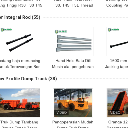
ang Tinggi R38 T38 T45
T38, T45, T51 Thread
Coupling P
51 R51 Lengan Kopling
Crossover Bor
Kekuatan Ti
r Integral Rod
(55)
ntuk Pengeboran Bench
KoplingDrill Couplings
Tunne
untuk Pengeboran Batu
Harding
batang baja meruncing
Hand Held Batu Dill
1600 mm 
untuk Terowongan Bor
Mesin alat pengeboran
Jackleg tap
ntegral Panjang 400mm
batu dengan Hex22 x
baja batu 
ow Profile Dump Truck
(38)
800mm 1600mm
108mm shank
Tun
3200mm 8000mm
Truk Dump Tambang
Pengoperasian Mudah
Orange 12