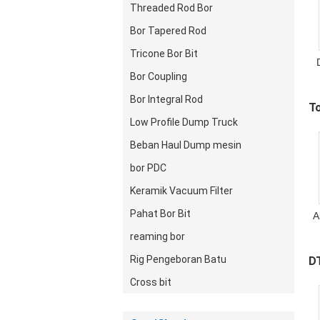
Threaded Rod Bor
Bor Tapered Rod
Tricone Bor Bit
Bor Coupling
Bor Integral Rod
To
Low Profile Dump Truck
Beban Haul Dump mesin
bor PDC
Keramik Vacuum Filter
Pahat Bor Bit
A
reaming bor
7
Rig Pengeboran Batu
D
Cross bit