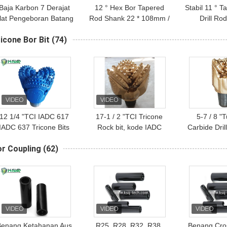
Baja Karbon 7 Derajat
12 ° Hex Bor Tapered
Stabil 11 ° 
lat Pengeboran Batang
Rod Shank 22 * ​​108mm /
Drill Ro
uncing Panjang 600mm
25 * 159mm Untuk
Digunaka
icone Bor Bit
(74)
Minning Quarring
Undergrou
Indu
12 1/4 "TCI IADC 617
17-1 / 2 "TCI Tricone
5-7 / 8 "
IADC 637 Tricone Bits
Rock bit, kode IADC
Carbide Dril
Untuk Sumur Air Atau
435,7⅝ API Reg. Koneksi
Koneksi Pi
or Coupling
(62)
Pengeboran Minyak
pin. Digunakan dalam
Ker
batuan SOFT-MEDIUM
Benang Ketahanan Aus
R25, R28, R32, R38,
Benang Cro