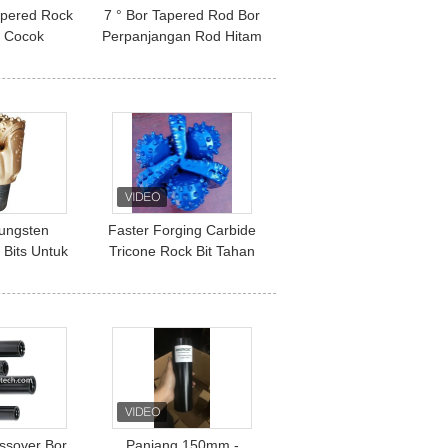
Tapered Rock
7 ° Bor Tapered Rod Bor
d Cocok
Perpanjangan Rod Hitam
n Dalam
Atau Berdasarkan On
nd Mining
Demand
stry
Tungsten
Faster Forging Carbide
l Bits Untuk
Tricone Rock Bit Tahan
n Formasi
Lama Untuk Pengeboran
as
Minyak Dan Gas
ssover Bor
Panjang 150mm -