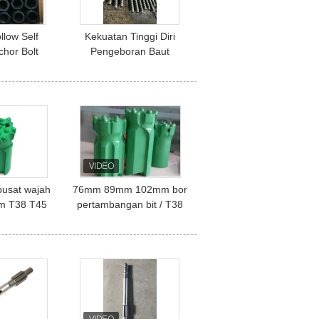
llow Self
Kekuatan Tinggi Diri
nchor Bolt
Pengeboran Baut
 Nuts R32
Jangkar, Baja Baut
ing 160mm
Jangkar Instalasi Mudah
 pusat wajah
76mm 89mm 102mm bor
 T38 T45
pertambangan bit / T38
60 Thread
T45 T51 bor untuk
Bits
pertambangan