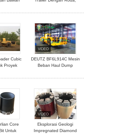
an Bawah
Trailer Dengan Roda,
eralatan
Orange Dump Dump
 Penambang
Truck
as
oader Cubic
DEUTZ BF6L914C Mesin
uk Proyek
Beban Haul Dump
gan Bawah
Mesin, peralatan
 Mini Scoop
pertambangan LHD
bawah tanah KSQ RL -3
rlian Core
Eksplorasi Geologi
Bit Untuk
Impregnated Diamond