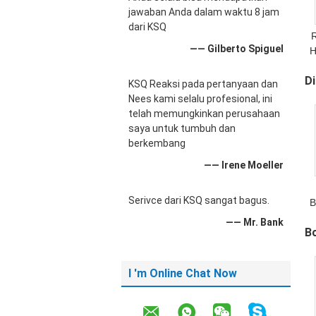
jawaban Anda dalam waktu 8 jam
dari KSQ
R
—— Gilberto Spiguel
H
Di
KSQ Reaksi pada pertanyaan dan
Nees kami selalu profesional, ini
telah memungkinkan perusahaan
saya untuk tumbuh dan
berkembang
—— Irene Moeller
Serivce dari KSQ sangat bagus.
B
—— Mr. Bank
B
I 'm Online Chat Now