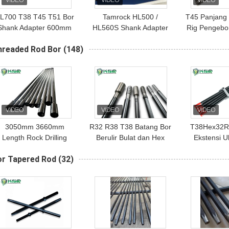
L700 T38 T45 T51 Bor
Tamrock HL500 /
T45 Panjang
Shank Adapter 600mm
HL560S Shank Adapter
Rig Pengebo
Tungsten Carbide /
Dengan Panjang 500mm
Shank B
hreaded Rod Bor
(148)
Tamrock
T38 Berwarna Hitam
3050mm 3660mm
R32 R38 T38 Batang Bor
T38Hex32R
Length Rock Drilling
Berulir Bulat dan Hex
Ekstensi U
Tools Sepenuhnya
Untuk Pengeboran /
T38Hex35R3
or Tapered Rod
(32)
Carburized Extension
Tunneling Lubang
Batang b
Drill Rod
Pendek