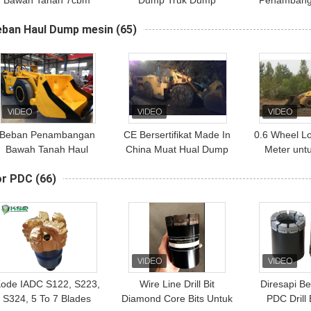
Bawah Tanah 7cbm
Dump Truk Dump
Penambang
Rendah 15 Ton untuk
Tanah, P
eban Haul Dump mesin
(65)
Proyek Pertambangan
Pengeboran
Bawah Tanah
Em
Beban Penambangan
CE Bersertifikat Made In
0.6 Wheel L
Bawah Tanah Haul
China Muat Hual Dump
Meter unt
Dumper Lhd Mining
Machine RL-1 LHD
Pertamban
or PDC
(66)
quipment 2 Meter Kubik
Tanah, Tram
ode IADC S122, S223,
Wire Line Drill Bit
Diresapi Be
S324, 5 To 7 Blades
Diamond Core Bits Untuk
PDC Drill 