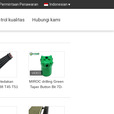
Permintaan Penawaran
Indonesian
trol kualitas
Hubungi kami
eledakan
MIROC drilling Green
38 T45 T51
Taper Button Bit 7D-
 Ekstensi
34mm dengan bahan
enggerak
baku berkualitas tinggi
untuk Hard rock