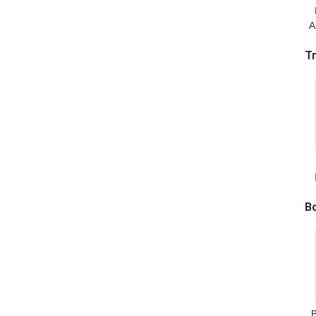
A
R
Tr
B