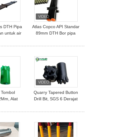
as DTH Pipa
Atlas Copco API Standar
n untuk air
89mm DTH Bor pipa
 sumur di
Untuk Pengeboran
 konstruksi
Sumur Air dan Konstruksi
 Tombol
Quarry Tapered Button
2Mm, Alat
Drill Bit, SGS 6 Derajat
Batu Untuk
Button Bits Pengeboran
atu Granit
Batu