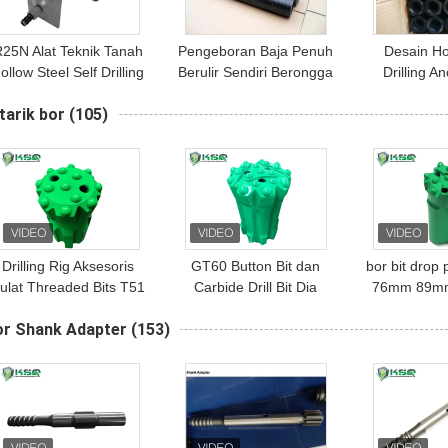
25N Alat Teknik Tanah
Pengeboran Baja Penuh
Desain Ho
ollow Steel Self Drilling
Berulir Sendiri Berongga
Drilling A
Anchor Hex Nuts
Batang Jangkar Untuk
Dengan Hex
tarik bor
(105)
Penambangan Kapasitas
Bit Match
200KN-8000KN
Drilling Rig Aksesoris
GT60 Button Bit dan
bor bit drop
ulat Threaded Bits T51
Carbide Drill Bit Dia
76mm 89mm
retrac Untuk Borehole
118mm untuk Drilling
T51 GT60 T
or Shank Adapter
(153)
Blasting
Bor 