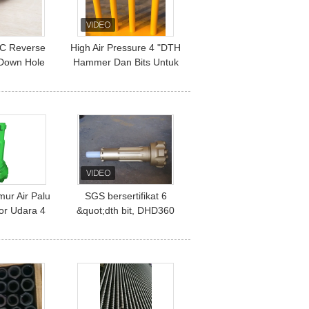
RC Reverse
High Air Pressure 4 "DTH
 Down Hole
Hammer Dan Bits Untuk
splorasi
Tunneling Mining / Water
ngeboran
Well
ur Air Palu
SGS bersertifikat 6
or Udara 4
&quot;dth bit, DHD360
, 6 inci Dth
SD6 QL60 M60 bawah
tton Bit
palu lubang bit
mm 203mm