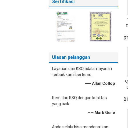
Sertifikasi
DT
Ulasan pelanggan
Layanan dari KSQ adalah layanan
terbaik kami bertemu.
Q
—— Allan Collop
Item dari KSQ dengan kualitas
Di
yang baik
—— Mark Gene
Anda selalu bisa mendapatkan