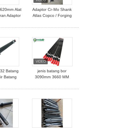
 620mm Alat
Adaptor Cr-Mo Shank
ran Adaptor
Atlas Copco / Forging
erulir
Rock Drill Kekuatan
Tinggi
32 Batang
jenis batang bor
lir Batang
3090mm 3660 MM
2 Drifter
batang bor
aja bor
pertambangan batang
baja batang drifter