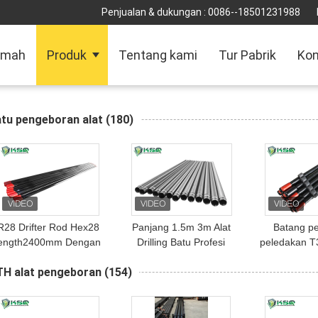
Penjualan & dukungan :
0086--18501231988
umah
Produk
Tentang kami
Tur Pabrik
Kon
atu pengeboran alat
(180)
R28 Drifter Rod Hex28
Panjang 1.5m 3m Alat
Batang p
length2400mm Dengan
Drilling Batu Profesi
peledakan T
Ketahanan Aus yang
untuk BQ NQ HQ PQ
Batang Bor
TH alat pengeboran
(154)
Sangat Baik untuk
Core Drilling Tubes
Batang P
drifting dan tunneling