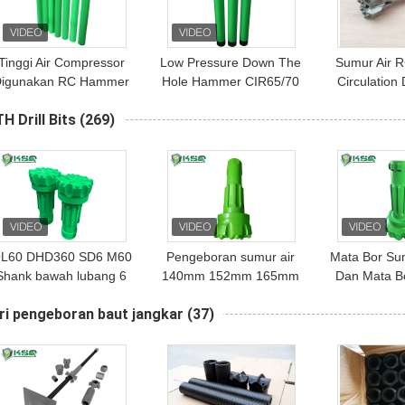
Tinggi Air Compressor
Low Pressure Down The
Sumur Air 
Digunakan RC Hammer
Hole Hammer CIR65/70
Circulation
Membalikkan sirkulasi
Untuk Pengeboran
Hammer Ek
H Drill Bits
(269)
Drilling
Sumur
Dalam Pe
L60 DHD360 SD6 M60
Pengeboran sumur air
Mata Bor Sum
Shank bawah lubang 6
140mm 152mm 165mm
Dan Mata B
Inch DTH Hammer Bit
Tekanan udara tinggi
inci, 5 inci
ri pengeboran baut jangkar
(37)
DTH Mata Bor
Hammer Bu
152mm 165