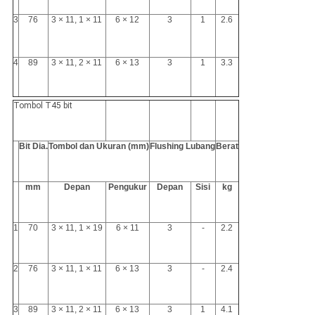
3
76
3 × 11, 1 × 11
6 × 12
3
1
2.6
4
89
3 × 11, 2 × 11
6 × 13
3
1
3.3
Tombol T45 bit
Bit Dia.
Tombol dan Ukuran (mm)
Flushing Lubang
Berat
mm
Depan
Pengukur
Depan
Sisi
kg
1
70
3 × 11, 1 × 19
6 × 11
3
-
2.2
2
76
3 × 11, 1 × 11
6 × 13
3
-
2.4
3
89
3 × 11, 2 × 11
6 × 13
3
1
4.1