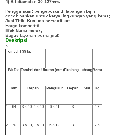
4) Bit diameter: 30-127mm.
Penggunaan: pengeboran di lapangan bijih,
cocok bahkan untuk karya lingkungan yang keras;
Jual Titik: Kualitas bersertifikat;
Harga kompetitif;
Efek Nama merek;
Bagus layanan purna jual;
Deskripsi
<
Tombol T38 bit
Bit Dia.
Tombol dan Ukuran (mm)
Flushing Lubang
Berat
mm
Depan
Pengukur
Depan
Sisi
kg
1
64
3 × 10, 1 × 10
6 × 11
3
-
1,8
2
70
3 × 10, 1 × 10
6 × 12
3
-
2.6