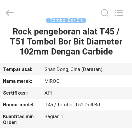
KSQ
Technologies
(Beijing)
Co.
Ltd.
Tombol Bor Bit
All
Rights
Reserved.
Rock pengeboran alat T45 /
RUMAH
T51 Tombol Bor Bit Diameter
PRODUK
102mm Dengan Carbide
TENTANG
Tempat asal:
Shan Dong, Cina (Daratan)
KAMI
Nama merek:
MIROC
Sertifikasi:
API
TUR
Nomor model:
T45 / tombol T51 Drill Bit
PABRIK
Kuantitas min
Bagian 1
Order:
KONTROL