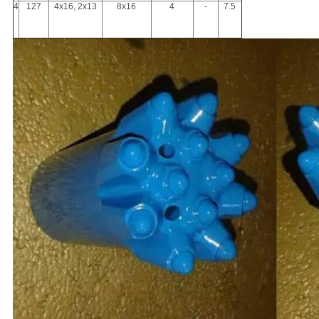
4
127
4x16, 2x13
8x16
4
-
7.5