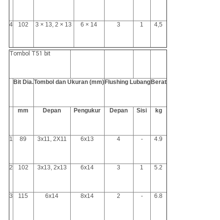
4
102
3 × 13, 2 × 13
6 × 14
3
1
4,5
Tombol T51 bit
Bit Dia.
Tombol dan Ukuran (mm)
Flushing Lubang
Berat
mm
Depan
Pengukur
Depan
Sisi
kg
1
89
3x11, 2X11
6x13
4
-
4.9
2
102
3x13, 2x13
6x14
3
1
5.2
3
115
6x14
8x14
2
-
6.8