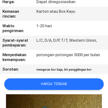
Harga:
Dapat dinegosiasikan
KUALITAS
Kemasan
Karton atau Box Kayu
rincian:
HUBUNGI
KAMI
Waktu
1-20 hari
pengiriman:
Syarat-syarat
L/C, D/A, D/P, T/T, Western Union,
PERMINTAAN
pembayaran:
PENAWARAN
Menyediakan
potongan-potongan 5000 per bulan
kemampuan:
SITEMAP
Sorotan:
,
mengeras bor baja
bit penggilingan bor
PRIVACY
HARGA TERBAIK
POLICY