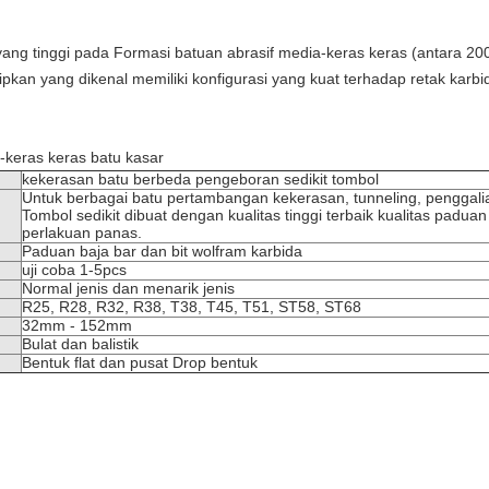
yang tinggi pada Formasi batuan abrasif media-keras keras (antara 2
kan yang dikenal memiliki konfigurasi yang kuat terhadap retak karbi
a-keras keras batu kasar
kekerasan batu berbeda pengeboran sedikit tombol
Untuk berbagai batu pertambangan kekerasan, tunneling, penggalia
Tombol sedikit dibuat dengan kualitas tinggi terbaik kualitas paduan
perlakuan panas.
Paduan baja bar dan bit wolfram karbida
uji coba 1-5pcs
Normal jenis dan menarik jenis
R25, R28, R32, R38, T38, T45, T51, ST58, ST68
32mm - 152mm
Bulat dan balistik
Bentuk flat dan pusat Drop bentuk