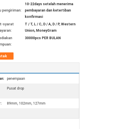
10-22days setelah menerima
 pengiriman:
pembayaran dan ketertiban
konfirmasi
t-syarat
T / T, L / C, D / A, D / P, Western
yaran:
Union, MoneyGram
ediakan
30000pcs PER BULAN
mpuan:
ntak
an:
penempaan
Pusat drop
:
89mm, 102mm, 127mm