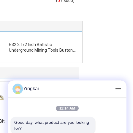
(
0
/ 3000)
R32 2 1/2 Inch Ballistic
Underground Mining Tools Button
Bor Bit
Yingkai
11:14 AM
Bit
R25 6 Derajat 3.5"
Good day, what product are you looking 
Shank Rock Button
for?