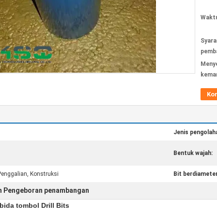
Waktu
Syara
pemba
Meny
kema
Ko
Jenis pengolah
Bentuk wajah:
enggalian, Konstruksi
Bit berdiameter
an Pengeboran penambangan
ida tombol Drill Bits