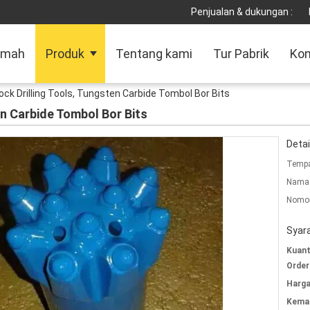
Penjualan & dukungan :
umah
Produk
Tentang kami
Tur Pabrik
Kon
ock Drilling Tools, Tungsten Carbide Tombol Bor Bits
en Carbide Tombol Bor Bits
Detai
Tempa
Nama 
Nomor
Syar
Kuant
Order
Harga
Kemas