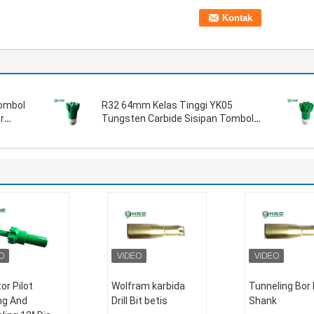
Tombol
R32 64mm Kelas Tinggi YK05
r
Tungsten Carbide Sisipan Tombol
Mata Bor
or Pilot
Wolfram karbida
Tunneling Bor 
ing And
Drill Bit betis
Shank