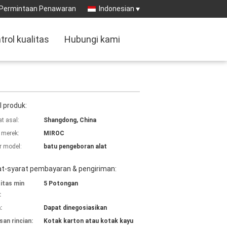
Permintaan Penawaran
Indonesian
trol kualitas
Hubungi kami
l produk:
t asal:
Shangdong, China
merek:
MIROC
 model:
batu pengeboran alat
at-syarat pembayaran & pengiriman:
itas min
5 Potongan
:
:
Dapat dinegosiasikan
an rincian:
Kotak karton atau kotak kayu