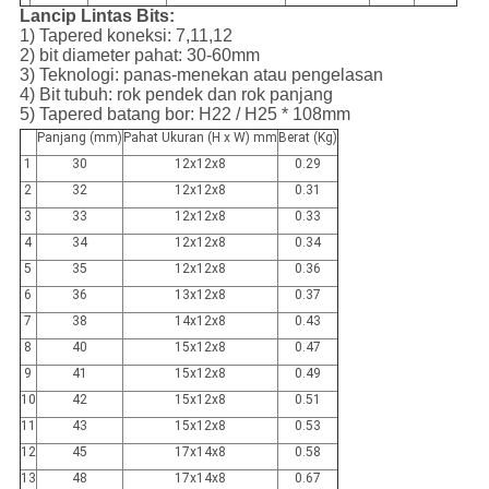
Lancip Lintas Bits:
1) Tapered koneksi: 7,11,12
2) bit diameter pahat: 30-60mm
3) Teknologi: panas-menekan atau pengelasan
4) Bit tubuh: rok pendek dan rok panjang
5) Tapered batang bor: H22 / H25 * 108mm
Panjang (mm)
Pahat Ukuran (H x W) mm
Berat (Kg)
1
30
12x12x8
0.29
2
32
12x12x8
0.31
3
33
12x12x8
0.33
4
34
12x12x8
0.34
5
35
12x12x8
0.36
6
36
13x12x8
0.37
7
38
14x12x8
0.43
8
40
15x12x8
0.47
9
41
15x12x8
0.49
10
42
15x12x8
0.51
11
43
15x12x8
0.53
12
45
17x14x8
0.58
13
48
17x14x8
0.67