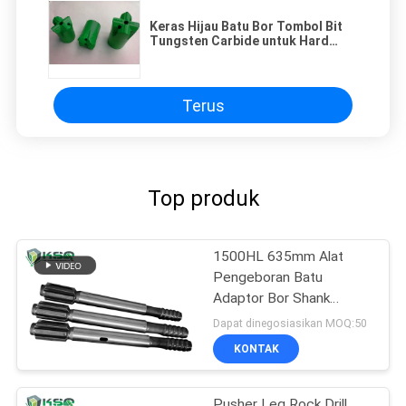
Keras Hijau Batu Bor Tombol Bit
Tungsten Carbide untuk Hard
Rock
Terus
Top produk
1500HL 635mm Alat
Pengeboran Batu
Adaptor Bor Shank
635mm
Dapat dinegosiasikan MOQ:50
KONTAK
Pusher Leg Rock Drill