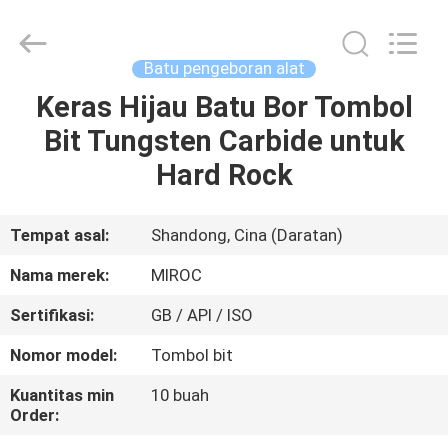
KSQ
Technologies
(Beijing)
Co.
Ltd.
Batu pengeboran alat
All
Rights
Reserved.
Keras Hijau Batu Bor Tombol
RUMAH
Bit Tungsten Carbide untuk
PRODUK
Hard Rock
TENTANG
Tempat asal:
Shandong, Cina (Daratan)
KAMI
Nama merek:
MIROC
Sertifikasi:
GB / API / ISO
TUR
Nomor model:
Tombol bit
PABRIK
Kuantitas min
10 buah
Order:
KONTROL