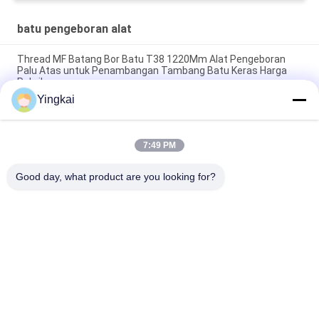
batu pengeboran alat
Thread MF Batang Bor Batu T38 1220Mm Alat Pengeboran
Palu Atas untuk Penambangan Tambang Batu Keras Harga
Pabrik
Yingkai
445Mm COP 131 T38 Adaptor Batang Melayang Baja Paduan
Kekuatan Tinggi untuk Bor Batu Hidraulik
7:49 PM
Kualitas tinggi R32-R32 Coupling Sleeve Untuk Top Hammer
Rock Boring Pipe Thread Connection Manufacturer
Good day, what product are you looking for?
Bad Request
Semua
Batu Pengeboran 
DTH Alat 
Alat
Pengeboran
Tombol Bor Bit
DTH Palu