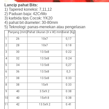
Lancip pahat Bits:
1) Tapered koneksi: 7,11,12
2) Paduan baja: 42CrMo
3) karbida tips Cocok: YK20
4) pahat bit diameter: 30-80mm
5) Teknologi: panas-menekan atau pengelasan
Panjang (mm)
Pahat Ukuran (H x W) mm
Berat (Kg)
1
26
10x7
0,17
2
28
10x7
0.18
3
30
13.5x8
0.22
4
32
13.5x8
0.24
5
34
13.5x8
0,27
6
36
13.5x8
0,3
7
38
13.5x8
0.33
8
38
15x9
0.33
9
40
3.5x9.2
0.38
10
40
15x9.8
0.38
11
42
13.5x9.2
0.41