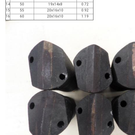
14
50
19x14x8
0.72
15
55
20x16x10
0.92
16
60
20x16x10
1.19