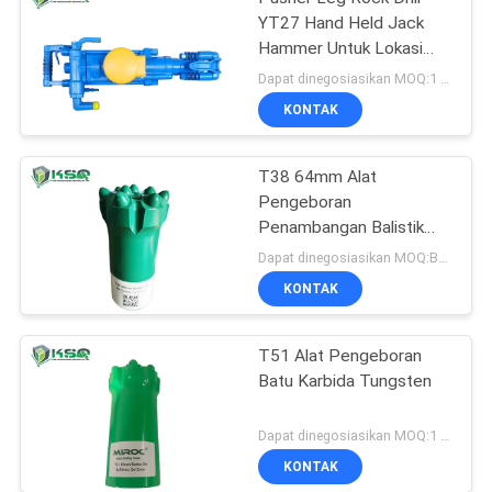
YT27 Hand Held Jack
Hammer Untuk Lokasi
Konstruksi
Dapat dinegosiasikan MOQ:1 set
KONTAK
T38 64mm Alat
Pengeboran
Penambangan Balistik
Tombol Bits Pengeboran
Dapat dinegosiasikan MOQ:Bagian 1
Batu
KONTAK
T51 Alat Pengeboran
Batu Karbida Tungsten
Dapat dinegosiasikan MOQ:1 lembar
KONTAK