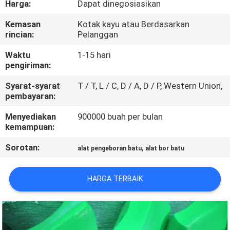
Harga:
Dapat dinegosiasikan
KUALITAS
Kemasan
Kotak kayu atau Berdasarkan
rincian:
Pelanggan
HUBUNGI
KAMI
Waktu
1-15 hari
pengiriman:
Syarat-syarat
T / T, L / C, D / A, D / P, Western Union,
PERMINTAAN
pembayaran:
PENAWARAN
Menyediakan
900000 buah per bulan
kemampuan:
SITEMAP
Sorotan:
,
alat pengeboran batu
alat bor batu
PRIVACY
HARGA TERBAIK
POLICY