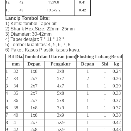
12
42
15x9.8
0.41
13
43
13.5x9.2
0.42
Lancip Tombol Bits:
1) Ketik: tombol Taper bit
2) Shank Hex.Size: 22mm, 25mm
3) Diameter: 30-42mm.
4) Taper derajat: 7 ° 11 ° 12 °
5) Tombol kuantitas: 4, 5, 6, 7, 8
6) Paket: Kasus Plastik, kasus kayu.
Bit Dia.
Tombol dan Ukuran (mm)
Flushing Lubang
Berat
mm
Depan
Pengukur
Depan
Sisi
kg
1
32
1x8
3x8
1
1
0.24
2
33
2x7
5x7
2
1
0.26
3
34
2x7
4x7
1
1
0.29
4
35
2x7
5x8
1
1
0.33
5
36
2x7
5x8
1
1
0.37
6
38
1x8
3x9
1
1
0.37
7
40
1x8
3x9
1
1
0.38
8
41
2x7
5X9
1
1
0.42
9
42
2x8
5X9
1
1
0.43