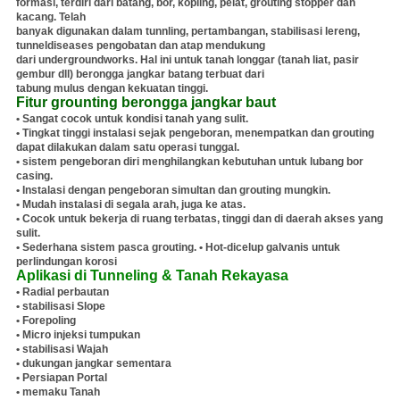
formasi, terdiri dari batang, bor, kopling, pelat, grouting stopper dan
kacang.
Telah
banyak digunakan dalam tunnling, pertambangan, stabilisasi lereng,
tunneldiseases pengobatan dan atap mendukung
dari undergroundworks.
Hal ini untuk tanah longgar (tanah liat, pasir
gembur dll) berongga jangkar batang terbuat dari
tabung mulus dengan kekuatan tinggi.
Fitur grounting berongga jangkar baut
• Sangat cocok untuk kondisi tanah yang sulit.
• Tingkat tinggi instalasi sejak pengeboran, menempatkan dan grouting
dapat dilakukan dalam satu operasi tunggal.
• sistem pengeboran diri menghilangkan kebutuhan untuk lubang bor
casing.
• Instalasi dengan pengeboran simultan dan grouting mungkin.
• Mudah instalasi di segala arah, juga ke atas.
• Cocok untuk bekerja di ruang terbatas, tinggi dan di daerah akses yang
sulit.
• Sederhana sistem pasca grouting.
• Hot-dicelup galvanis untuk
perlindungan korosi
Aplikasi di Tunneling & Tanah Rekayasa
• Radial perbautan
• stabilisasi Slope
• Forepoling
• Micro injeksi tumpukan
• stabilisasi Wajah
• dukungan jangkar sementara
• Persiapan Portal
• memaku Tanah