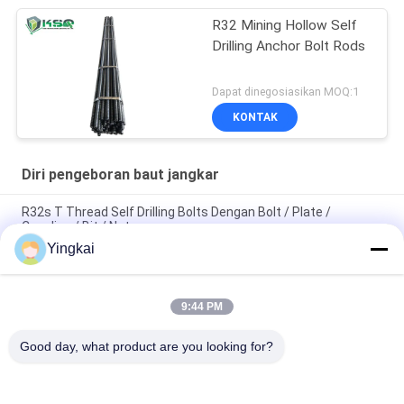
R32 Mining Hollow Self
Drilling Anchor Bolt Rods
Dapat dinegosiasikan MOQ:1
KONTAK
Diri pengeboran baut jangkar
R32s T Thread Self Drilling Bolts Dengan Bolt / Plate /
Coupling / Bit / Nut
Yingkai
Hot Galvznized Baja baut jangkar Untuk longgar Tanah /
Pelapukan Batu
9:44 PM
R32N Anchor Bar Batu Self Drilling Baut Untuk Tunnel Pre -
Dukungan / Slope
Good day, what product are you looking for?
Bad Request
Semua