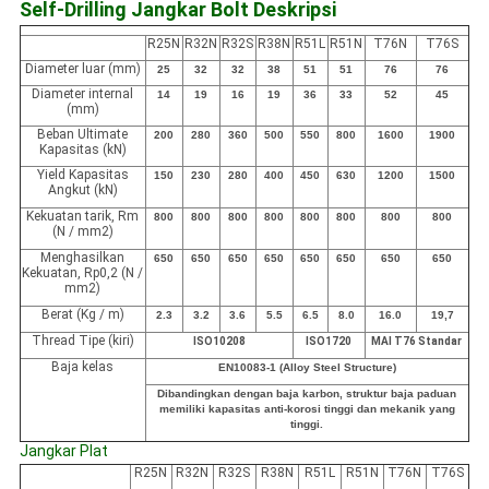
Self-Drilling Jangkar Bolt
Deskripsi
R25N
R32N
R32S
R38N
R51L
R51N
T76N
T76S
Diameter luar (mm)
25
32
32
38
51
51
76
76
Diameter internal
14
19
16
19
36
33
52
45
(mm)
Beban Ultimate
200
280
360
500
550
800
1600
1900
Kapasitas (kN)
Yield Kapasitas
150
230
280
400
450
630
1200
1500
Angkut (kN)
Kekuatan tarik, Rm
800
800
800
800
800
800
800
800
(N / mm2)
Menghasilkan
650
650
650
650
650
650
650
650
Kekuatan, Rp0,2 (N /
mm2)
Berat (Kg / m)
2.3
3.2
3.6
5.5
6.5
8.0
16.0
19,7
Thread Tipe (kiri)
ISO10208
ISO1720
MAI T76 Standar
Baja kelas
EN10083-1 (Alloy Steel Structure)
Dibandingkan dengan baja karbon, struktur baja paduan
memiliki kapasitas anti-korosi tinggi dan mekanik yang
tinggi.
Jangkar Plat
R25N
R32N
R32S
R38N
R51L
R51N
T76N
T76S