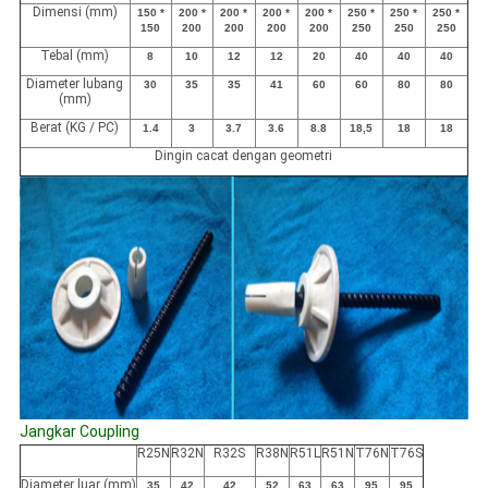
Dimensi (mm)
150 *
200 *
200 *
200 *
200 *
250 *
250 *
250 *
150
200
200
200
200
250
250
250
Tebal (mm)
8
10
12
12
20
40
40
40
Diameter lubang
30
35
35
41
60
60
80
80
(mm)
Berat (KG / PC)
1.4
3
3.7
3.6
8.8
18,5
18
18
Dingin cacat dengan geometri
Jangkar Coupling
R25N
R32N
R32S
R38N
R51L
R51N
T76N
T76S
Diameter luar (mm)
35
42
42
52
63
63
95
95