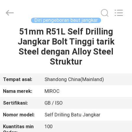
KSQ
Technologies
(Beijing)
Co.
Ltd.
Diri pengeboran baut jangkar
All
Rights
Reserved.
51mm R51L Self Drilling
RUMAH
Jangkar Bolt Tinggi tarik
PRODUK
Steel dengan Alloy Steel
Struktur
TENTANG
KAMI
Tempat asal:
Shandong China(Mainland)
Nama merek:
MIROC
TUR
Sertifikasi:
GB / ISO
PABRIK
Nomor model:
Self Drilling Batu Jangkar
KONTROL
Kuantitas min
100