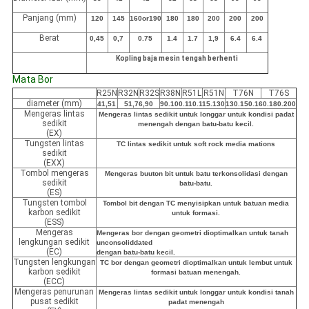
Panjang (mm)
120
145
160or190
180
180
200
200
200
Berat
0,45
0,7
0.75
1.4
1.7
1,9
6.4
6.4
Kopling baja mesin tengah berhenti
Mata Bor
R25N
R32N
R32S
R38N
R51L
R51N
T76N
T76S
diameter (mm)
41,51
51,76,90
90.100.110.115.130
130.150.160.180.200
Mengeras lintas
Mengeras lintas sedikit untuk longgar untuk kondisi padat
sedikit
menengah dengan batu-batu kecil.
(EX)
Tungsten lintas
TC lintas sedikit untuk soft rock media mations
sedikit
(EXX)
Tombol mengeras
Mengeras buuton bit untuk batu terkonsolidasi dengan
sedikit
batu-batu.
(ES)
Tungsten tombol
Tombol bit dengan TC menyisipkan untuk batuan media
karbon sedikit
untuk formasi.
(ESS)
Mengeras
Mengeras bor dengan geometri dioptimalkan untuk tanah
lengkungan sedikit
unconsoliddated
(EC)
dengan batu-batu kecil.
Tungsten lengkungan
TC bor dengan geometri dioptimalkan untuk lembut untuk
karbon sedikit
formasi batuan menengah.
(ECC)
Mengeras penurunan
Mengeras lintas sedikit untuk longgar untuk kondisi tanah
pusat sedikit
padat menengah