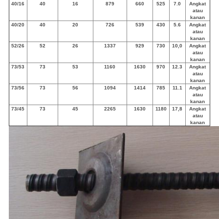
40/16
40
16
879
660
525
7.0
Angkat
atau
kanan
40/20
40
20
726
539
430
5.6
Angkat
atau
kanan
52/26
52
26
1337
929
730
10,0
Angkat
atau
kanan
73/53
73
53
1160
1630
970
12.3
Angkat
atau
kanan
73/56
73
56
1094
1414
785
11.1
Angkat
atau
kanan
73/45
73
45
2265
1630
1180
17,8
Angkat
atau
kanan