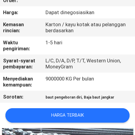
Order:
KUALITAS
Harga:
Dapat dinegosiasikan
HUBUNGI
Kemasan
Karton / kayu kotak atau pelanggan
rincian:
berdasarkan
KAMI
Waktu
1-5 hari
pengiriman:
PERMINTAAN
Syarat-syarat
L/C, D/A, D/P, T/T, Western Union,
PENAWARAN
pembayaran:
MoneyGram
Menyediakan
9000000 KG Per bulan
SITEMAP
kemampuan:
Sorotan:
,
baut pengeboran diri
Baja baut jangkar
PRIVACY
POLICY
HARGA TERBAIK