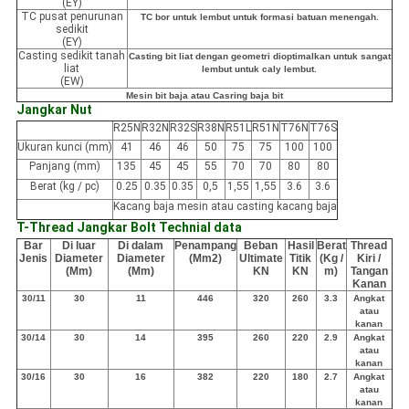
(EY)
TC pusat penurunan
TC bor untuk lembut untuk formasi batuan menengah.
sedikit
(EY)
Casting sedikit tanah
Casting bit liat dengan geometri dioptimalkan untuk sangat
liat
lembut untuk caly lembut.
(EW)
Mesin bit baja atau Casring baja bit
Jangkar Nut
R25N
R32N
R32S
R38N
R51L
R51N
T76N
T76S
Ukuran kunci (mm)
41
46
46
50
75
75
100
100
Panjang (mm)
135
45
45
55
70
70
80
80
Berat (kg / pc)
0.25
0.35
0.35
0,5
1,55
1,55
3.6
3.6
Kacang baja mesin atau casting kacang baja
T-Thread Jangkar Bolt Technial data
Bar
Di luar
Di dalam
Penampang
Beban
Hasil
Berat
Thread
Jenis
Diameter
Diameter
(Mm2)
Ultimate
Titik
(Kg /
Kiri /
(Mm)
(Mm)
KN
KN
m)
Tangan
Kanan
30/11
30
11
446
320
260
3.3
Angkat
atau
kanan
30/14
30
14
395
260
220
2.9
Angkat
atau
kanan
30/16
30
16
382
220
180
2.7
Angkat
atau
kanan