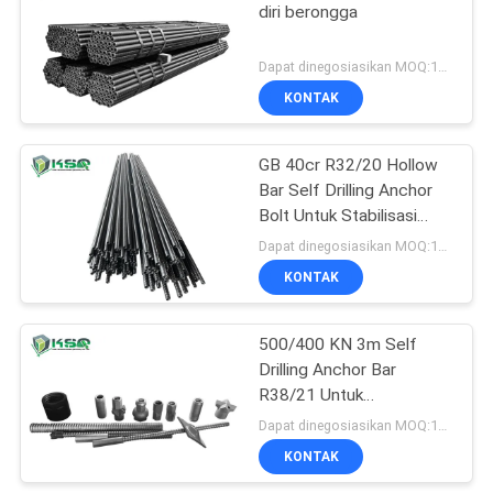
diri berongga
Dapat dinegosiasikan MOQ:100 Meter / Meter
KONTAK
GB 40cr R32/20 Hollow
Bar Self Drilling Anchor
Bolt Untuk Stabilisasi
Lereng
Dapat dinegosiasikan MOQ:10 buah
KONTAK
500/400 KN 3m Self
Drilling Anchor Bar
R38/21 Untuk
Penambangan Dan
Dapat dinegosiasikan MOQ:10 buah
Rehabilitasi
KONTAK