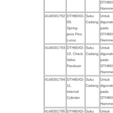
DTH80
Hamme
4148301792
DTH80XD-
Suku
Untuk
09,
Cadang
diguna
Spring-
pada
jenis Pins
DTH80
Lurus
Hamme
4148301793
DTH80XD-
Suku
Untuk
10, Check
Cadang
diguna
Valve
pada
Panduan
DTH80
Hamme
4148301794
DTH80XD-
Suku
Untuk
11,
Cadang
diguna
internal
pada
Cylinder
DTH80
Hamme
4148301795
DTH80XD-
Suku
Untuk