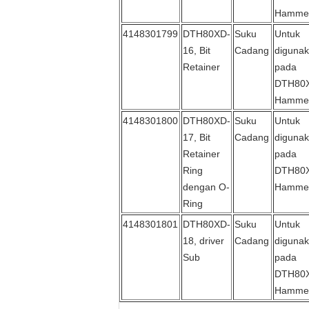
Hamme
4148301799
DTH80XD-
Suku
Untuk
16, Bit
Cadang
diguna
Retainer
pada
DTH80
Hamme
4148301800
DTH80XD-
Suku
Untuk
17, Bit
Cadang
diguna
Retainer
pada
Ring
DTH80
dengan O-
Hamme
Ring
4148301801
DTH80XD-
Suku
Untuk
18, driver
Cadang
diguna
Sub
pada
DTH80
Hamme