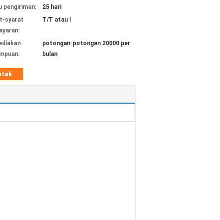
 pengiriman:
25 hari
t-syarat
T/T atau l
yaran:
ediakan
potongan-potongan 20000 per
mpuan:
bulan
ntak