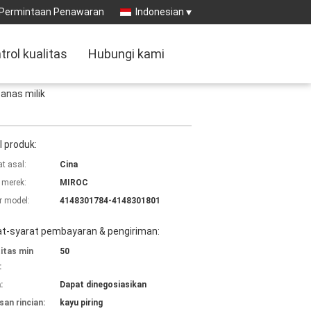
Permintaan Penawaran
Indonesian
trol kualitas
Hubungi kami
anas milik
l produk:
t asal:
Cina
merek:
MIROC
 model:
4148301784-4148301801
at-syarat pembayaran & pengiriman:
itas min
50
:
:
Dapat dinegosiasikan
an rincian:
kayu piring