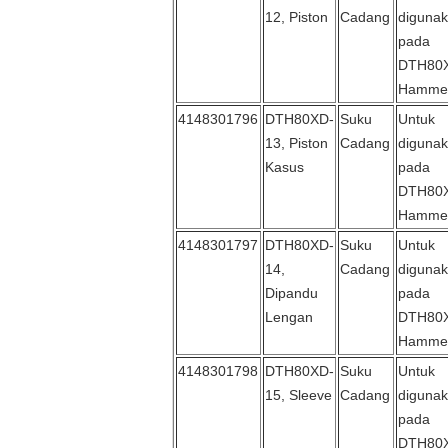
12, Piston
Cadang
diguna
pada
DTH80
Hamme
4148301796
DTH80XD-
Suku
Untuk
13, Piston
Cadang
diguna
Kasus
pada
DTH80
Hamme
4148301797
DTH80XD-
Suku
Untuk
14,
Cadang
diguna
Dipandu
pada
Lengan
DTH80
Hamme
4148301798
DTH80XD-
Suku
Untuk
15, Sleeve
Cadang
diguna
pada
DTH80