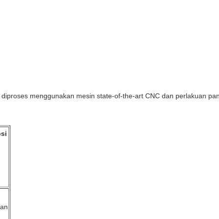
 dan diproses menggunakan mesin state-of-the-art CNC dan perlakuan pa
si
kan