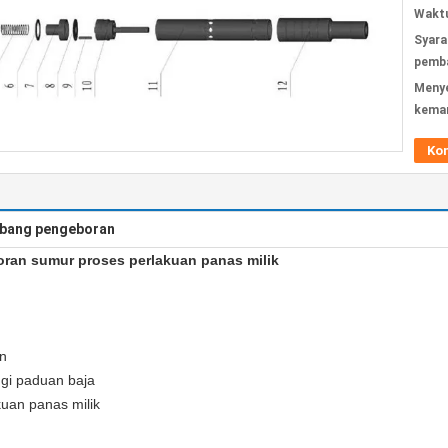
Waktu
Syara
pemba
Meny
kema
Ko
lubang pengeboran
ran sumur proses perlakuan panas milik
n
ggi paduan baja
uan panas milik