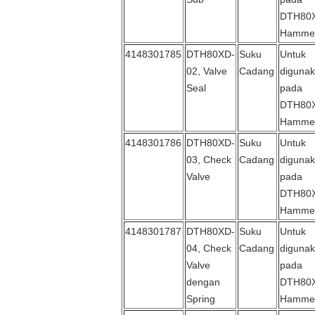
DTH80
Hamme
4148301785
DTH80XD-
Suku
Untuk
02, Valve
Cadang
diguna
Seal
pada
DTH80
Hamme
4148301786
DTH80XD-
Suku
Untuk
03, Check
Cadang
diguna
Valve
pada
DTH80
Hamme
4148301787
DTH80XD-
Suku
Untuk
04, Check
Cadang
diguna
Valve
pada
dengan
DTH80
Spring
Hamme