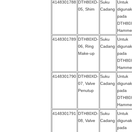
4148301788
DTH80XD-
Suku
Untuk
05, Shim
Cadang
diguna
pada
DTH80
Hamme
4148301789
DTH80XD-
Suku
Untuk
06, Ring
Cadang
diguna
Make-up
pada
DTH80
Hamme
4148301790
DTH80XD-
Suku
Untuk
07, Valve
Cadang
diguna
Penutup
pada
DTH80
Hamme
4148301791
DTH80XD-
Suku
Untuk
08, Valve
Cadang
diguna
pada