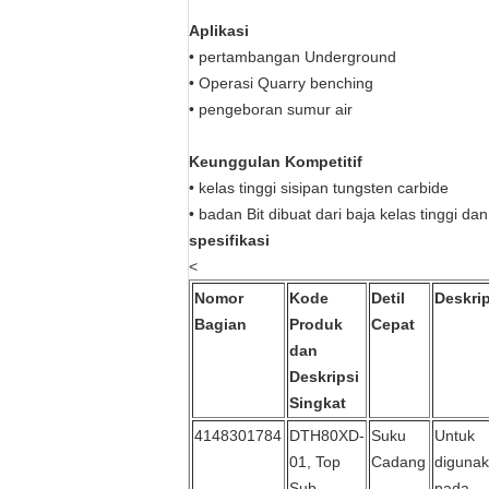
Aplikasi
• pertambangan Underground
• Operasi Quarry benching
• pengeboran sumur air
Keunggulan Kompetitif
• kelas tinggi sisipan tungsten carbide
• badan Bit dibuat dari baja kelas tinggi
spesifikasi
<
Nomor
Kode
Detil
Deskrip
Bagian
Produk
Cepat
dan
Deskripsi
Singkat
4148301784
DTH80XD-
Suku
Untuk
01, Top
Cadang
diguna
Sub
pada