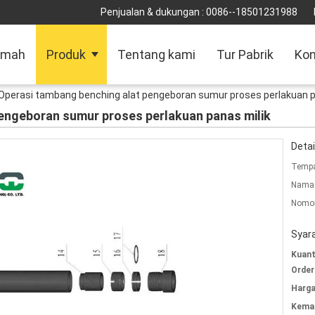
Penjualan & dukungan :
0086--18501231988
umah
Produk
Tentang kami
Tur Pabrik
Kon
Operasi tambang benching alat pengeboran sumur proses perlakuan p
engeboran sumur proses perlakuan panas milik
Detai
Tempa
Nama 
Nomor
Syar
Kuant
Order
Harga
Kemas