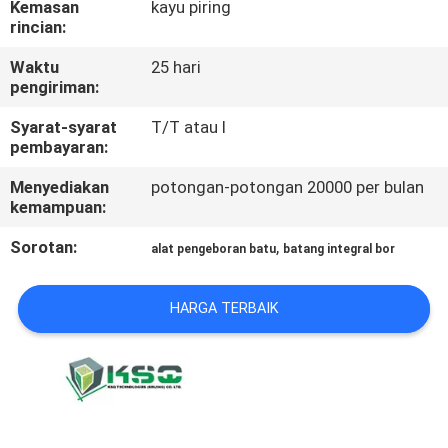
Kemasan
kayu piring
KUALITAS
rincian:
Waktu
25 hari
HUBUNGI
pengiriman:
KAMI
Syarat-syarat
T/T atau l
pembayaran:
PERMINTAAN
Menyediakan
potongan-potongan 20000 per bulan
PENAWARAN
kemampuan:
Sorotan:
,
alat pengeboran batu
batang integral bor
SITEMAP
HARGA TERBAIK
PRIVACY
POLICY