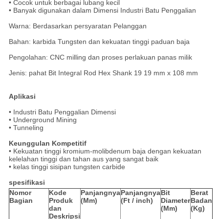
• Cocok untuk berbagai lubang kecil
• Banyak digunakan dalam Dimensi Industri Batu Penggalian
Warna: Berdasarkan persyaratan Pelanggan
Bahan: karbida Tungsten dan kekuatan tinggi paduan baja
Pengolahan: CNC milling dan proses perlakuan panas milik
Jenis: pahat Bit Integral Rod Hex Shank 19 19 mm x 108 mm
Aplikasi
• Industri Batu Penggalian Dimensi
• Underground Mining
• Tunneling
Keunggulan Kompetitif
• Kekuatan tinggi kromium-molibdenum baja dengan kekuatan
kelelahan tinggi dan tahan aus yang sangat baik
• kelas tinggi sisipan tungsten carbide
spesifikasi
Nomor
Kode
Panjangnya
Panjangnya
Bit
Berat
Bagian
Produk
(Mm)
(Ft / inch)
Diameter
Badan
dan
(Mm)
(Kg)
Deskripsi