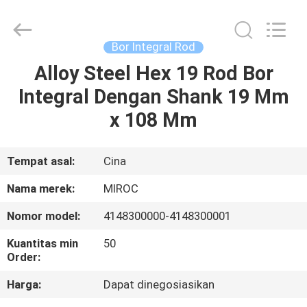
KSQ
Technologies
(Beijing)
Co.
Ltd.
Bor Integral Rod
All
Rights
Reserved.
Alloy Steel Hex 19 Rod Bor
RUMAH
Integral Dengan Shank 19 Mm
PRODUK
x 108 Mm
TENTANG
Tempat asal:
Cina
KAMI
Nama merek:
MIROC
Nomor model:
4148300000-4148300001
TUR
Kuantitas min
50
PABRIK
Order:
Harga:
Dapat dinegosiasikan
KONTROL