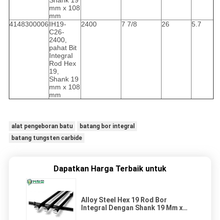
Shank 19
mm x 108
mm
4148300006
IH19-
2400
7 7/8
26
5.7
C26-
2400,
pahat Bit
Integral
Rod Hex
19,
Shank 19
mm x 108
mm
alat pengeboran batu
batang bor integral
batang tungsten carbide
Dapatkan Harga Terbaik untuk
Alloy Steel Hex 19 Rod Bor
Integral Dengan Shank 19 Mm x
108 Mm