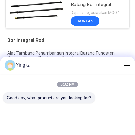
Batang Bor Integral
Dapat dinegosiasikan MOQ:1
KONTAK
Bor Integral Rod
Alat Tambang Penambangan Integral Batang Tungsten
Carbide Tipped Shank Jenis Pahat
Yingkai
Batang Bor Batu Penambangan Bawah Tanah Dengan
Penggilingan Cnc
5:32 PM
h22 Proses Perlakuan Panas Batang Bor Integral Baja
Kromium Molibdenum
Good day, what product are you looking for?
Bad Request
Semua
Batu Pengeboran 
DTH Alat 
Alat
Pengeboran