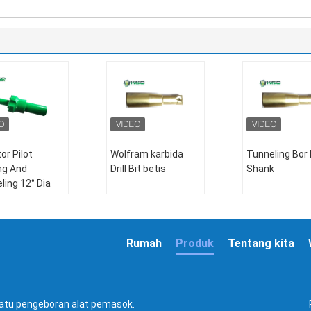
Mata Bor
or Pilot
Wolfram karbida
Tunneling Bor 
ing And
Drill Bit betis
Shank
ling 12° Dia
 Untuk
ng Potongan
 35°
Rumah
Produk
Tentang kita
ng:
R32
asi:
Operasi
mbangan,
ing dan
batu pengeboran alat pemasok.