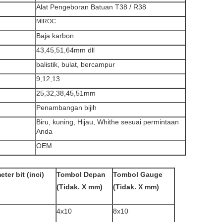
Alat Pengeboran Batuan T38 / R38
MIROC
Baja karbon
43,45,51,64mm dll
balistik, bulat, bercampur
9,12,13
25,32,38,45,51mm
Penambangan bijih
Biru, kuning, Hijau, Whithe sesuai permintaan
Anda
OEM
ter bit (inci)
Tombol Depan
Tombol Gauge
(Tidak. X mm)
(Tidak. X mm)
4x10
8x10