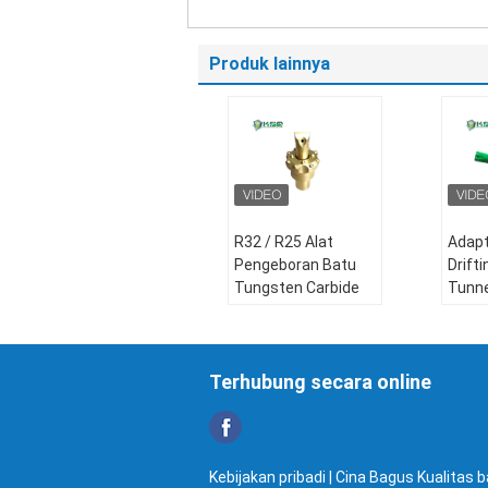
Tombol Meruncing
Produk lainnya
R32 / R25 Alat
Adapt
Pengeboran Batu
Drift
Tungsten Carbide
Tunne
Bor Bit Shank Pilot
40mm
Adapter
Luba
Besar
Industri yang
Terhubung secara online
Berlaku:
Pekerjaan
Bena
konstruksi, Energi &
Aplik
Pertambangan
pena
Jenis:
alat
Drift
Kebijakan pribadi
| Cina Bagus Kualitas 