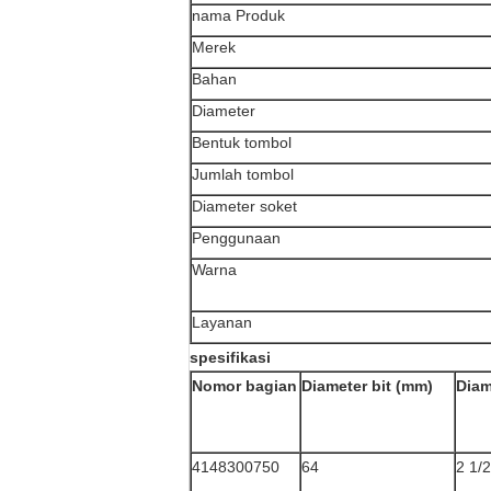
nama Produk
Merek
Bahan
Diameter
Bentuk tombol
Jumlah tombol
Diameter soket
Penggunaan
Warna
Layanan
spesifikasi
Nomor bagian
Diameter bit (mm)
Diame
4148300750
64
2 1/2