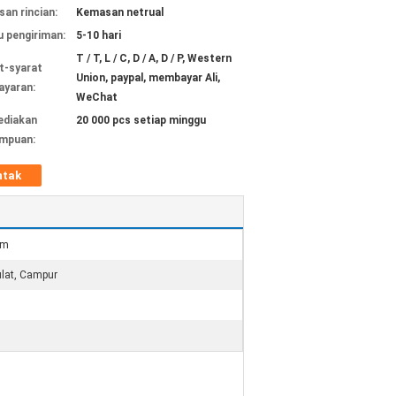
an rincian:
Kemasan netrual
 pengiriman:
5-10 hari
T / T, L / C, D / A, D / P, Western
t-syarat
Union, paypal, membayar Ali,
yaran:
WeChat
ediakan
20 000 pcs setiap minggu
mpuan:
ntak
mm
ulat, Campur