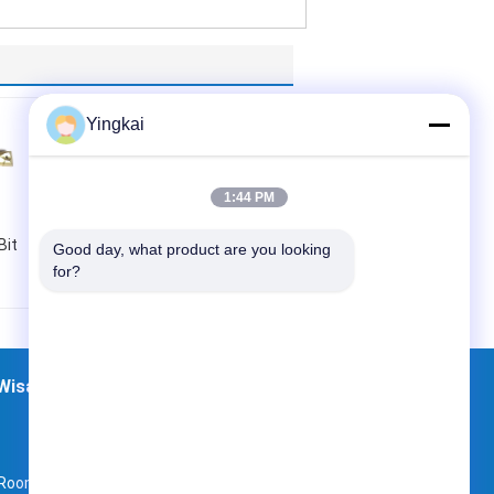
Bor Bit
Yingkai
1:44 PM
Bit
R25 6 Derajat 3.5"
Good day, what product are you looking 
Shank Rock Button
for?
Bits Reaming Baja
Paduan Kekuatan
Tinggi
Jenis:
bor tombol
Wisata pabrik
Kontak
Sitemap
bit
Penggunaan:
terowongan, batu,
milikku
Room9-616, No. 10 Zhenxing Road (MDW