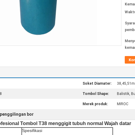
Kemas
Waktu
Syara
pemba
Meny
kema
Ko
Soket Diamater:
38,45,51
8
Tombol Shape:
Balistik, B
Merek produk:
MIROC
 penggilingan bor
fesional Tombol T38 menggigit tubuh normal Wajah datar
Spesifikasi