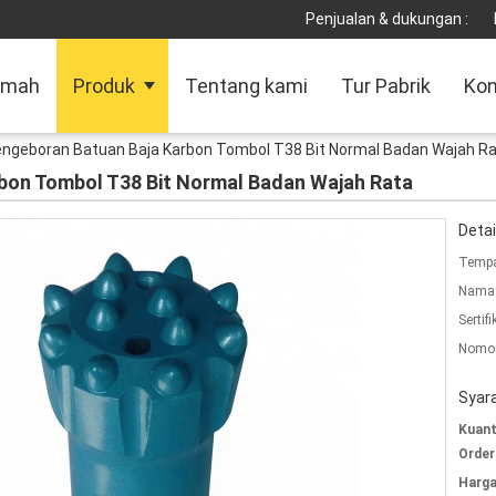
Penjualan & dukungan :
umah
Produk
Tentang kami
Tur Pabrik
Kon
engeboran Batuan Baja Karbon Tombol T38 Bit Normal Badan Wajah R
bon Tombol T38 Bit Normal Badan Wajah Rata
Detai
Tempa
Nama 
Sertifi
Nomor
Syar
Kuant
Order
Harga