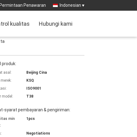
Permintaan Penawaran
Indonesian
trol kualitas
Hubungi kami
ata
l produk:
t asal:
Beijing Cina
merek:
KSQ
kasi:
ISO9001
 model:
T38
at-syarat pembayaran & pengiriman:
itas min
1pcs
:
:
Negotiations