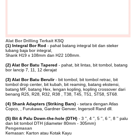
Alat Bor Drilling Terkait KSQ
(1) Integral Bor Rod
- pahat batang integral bit dan steker
lubang baja bor integral,
Shank H19 x 108mm dan H22 108mm.
(2) Alat Bor Batu Tapered
- pahat, bit lintas, bit tombol, batang
bor lancip 7, 11, 12 derajat
(3) Alat Bor Batu Berulir
- bit tombol, bit tombol retrac, bit
tombol drop center, bit kubah, bit reaming, batang ekstensi,
batang
MF, batang Hex, lengan kopling, kopling crossover dari
benang R25, R28, R32, R38 , T38, T45, T51, ST58, ST68.
(4) Shank Adapters (Striking Bars)
- setara dengan Atlas
Copco, , Furukawa, Gardner Genver, Ingersoll Rand dll.
(5) Bit & Palu Down-the-hole (DTH)
- 3 '', 4 '', 5 '', 6 '', 8 '' palu
dan bit tombol DTH (diameter 80mm - 305mm)
Pengemasan
Kemasan: Karton atau Kotak Kayu