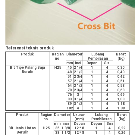
Referensi teknis produk
Produk
Bagian
Diameter
Lubang
Berat
no.
Pembilasan
(kg)
mm
inci
Depan
Sisi
Bit Tipe Palang Baja
H25
45
2 1/4
1
4
0,30
Berulir
48
2 1/2
1
4
0,40
51
2 3/4
1
4
0,42
57
2 1/4
1
4
0,51
64
2 1/2
1
4
0,58
70
2 3/4
1
4
0,63
76
3
1
4
0,69
83
3 1/4
1
4
1,08
89
3 1/2
1
4
1.18
102
4
1
4
1.39
Produk
Bagian
Diameter
Ukuran
Lubang
Berat
no.
(mm)
Pembilasan
(kg)
mm
inci
Depan
Depan
Sisi
Bit Jenis Lintas
H25
35
1 3/8
12 * 8
1
4
0,22
Berulir
38
1 1/2
12 * 8
1
4
0,26