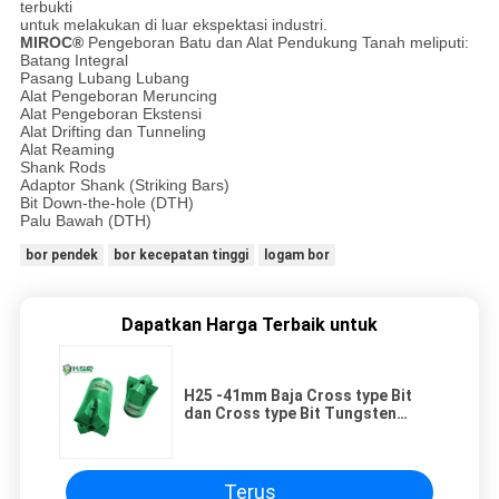
terbukti
untuk melakukan di luar ekspektasi industri.
MIROC®
Pengeboran Batu dan Alat Pendukung Tanah meliputi:
Batang Integral
Pasang Lubang Lubang
Alat Pengeboran Meruncing
Alat Pengeboran Ekstensi
Alat Drifting dan Tunneling
Alat Reaming
Shank Rods
Adaptor Shank (Striking Bars)
Bit Down-the-hole (DTH)
Palu Bawah (DTH)
bor pendek
bor kecepatan tinggi
logam bor
Dapatkan Harga Terbaik untuk
H25 -41mm Baja Cross type Bit
dan Cross type Bit Tungsten
Carbide Untuk Penambangan /
Kuari
Terus