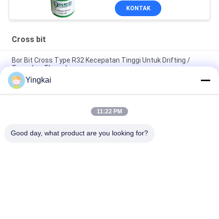
KONTAK
Cross bit
Bor Bit Cross Type R32 Kecepatan Tinggi Untuk Drifting /
Tunneling Thread
Yingkai
Alat Pengeboran Batu 1.5 Inch 2 Inch R28 Dengan Sisipan Baja
Cross Bits
11:22 PM
7 Derajat 30mm 40mm Untuk Industri Penggalian Alloy Steel
Tapered Cross Bits
Good day, what product are you looking for?
Bad Request
Semua
Batu Pengeboran 
DTH Alat 
Alat
Pengeboran
Tombol Bor Bit
DTH Palu