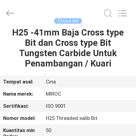
KSQ
Technologies
(Beijing)
Co.
Ltd.
Cross bit
All
Rights
Reserved.
H25 -41mm Baja Cross type
RUMAH
Bit dan Cross type Bit
PRODUK
Tungsten Carbide Untuk
Penambangan / Kuari
TENTANG
KAMI
Tempat asal:
Cina
Nama merek:
MIROC
TUR
Sertifikasi:
ISO 9001
PABRIK
Nomor model:
H25 Threaded salib Bit
KONTROL
Kuantitas min
50