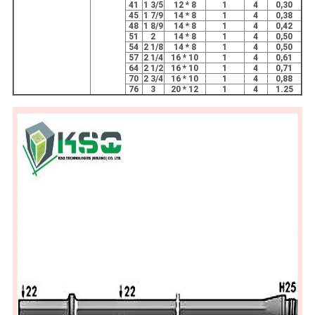
41
1 3/5
12 * 8
1
4
0,30
45
1 7/9
14 * 8
1
4
0,38
48
1 8/9
14 * 8
1
4
0,42
51
2
14 * 8
1
4
0,50
54
2 1/8
14 * 8
1
4
0,50
57
2 1/4
16 * 10
1
4
0,61
64
2 1/2
16 * 10
1
4
0,71
70
2 3/4
16 * 10
1
4
0,88
76
3
20 * 12
1
4
1.25