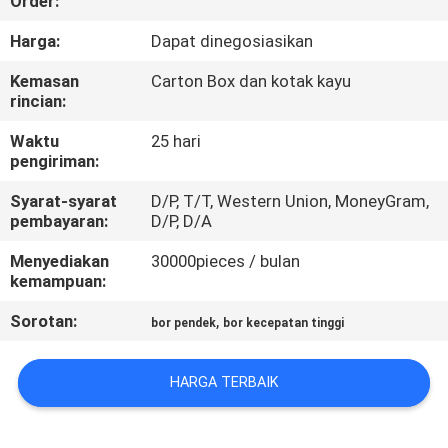
Order:
KUALITAS
Harga:
Dapat dinegosiasikan
HUBUNGI
Kemasan
Carton Box dan kotak kayu
rincian:
KAMI
Waktu
25 hari
pengiriman:
PERMINTAAN
Syarat-syarat
D/P, T/T, Western Union, MoneyGram,
PENAWARAN
pembayaran:
D/P, D/A
Menyediakan
30000pieces / bulan
SITEMAP
kemampuan:
Sorotan:
,
bor pendek
bor kecepatan tinggi
PRIVACY
POLICY
HARGA TERBAIK