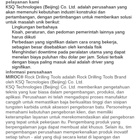
pelayanan kami
KSQ Technologies (Beijing) Co. Ltd. adalah perusahaan yang
akan memenuhi kebutuhan industri konstruksi dan
pertambangan, dengan pertimbangan untuk memberikan solusi
untuk masalah unik berikut:
Lingkungan berbahaya
Kisah, peraturan, dan pedoman pemerintah lainnya yang
harus diikuti
Perbedaan yang signifikan dalam cara orang bekerja,
sebagian besar disebabkan oleh kendala fisik
Menghindari downtime pada peralatan utama yang dapat
menelan biaya puluhan ribu dolar per jam.
Solusi terbaik
dengan biaya paling masuk akal adalah driver yang
signifikan.
informasi perusahaan
MIROC®
Rock Drilling Tools adalah Rock Drilling Tools Brand
oleh KSQ Tecnologies (Beijing) Co. Ltd.
KSQ Technologies (Beijing) Co. Ltd. memberikan pengetahuan
teknis yang luar biasa dalam pengembangan, produksi, dan
aplikasi.
Perusahaan ini telah mengadopsi proses manufaktur
canggih untuk memastikan baja berkualitas tinggi dan sisipan
tungsten karbida untuk aksesori pengeboran batu.
Personelnya
memahami kebutuhan pengeboran klien, dan memiliki
keterampilan layanan untuk merekomendasikan alat pengeboran
yang tepat untuk pekerjaan itu.
Pengembang produk yang
berpengalaman juga dapat membuat alat khusus.
Selain itu, tim
pengembangan perusahaan memperkenalkan produk inovatif
setiap tahun - alat yang diuji secara ketat di lapangan dan