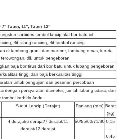
 7° Taper, 11°, Taper 12°
ngsten carbides tombol lancip alat bor batu bit
uncing, Bit silang runcing, Bit tombol runcing
kan di tambang granit dan marmer, tambang emas, kereta
, terowongan, dll. untuk pengeboran
kan baja bor tirus dari bor batu untuk lubang pengeboran
rkualitas tinggi dan baja berkualitas tinggi
yaratan untuk pengujian dan pesanan percobaan
 dengan persyaratan diameter, jumlah lubang udara, dan
 tombol karbida Anda.
Sudut Lancip (Derajat)
Panjang (mm)
Berat
(kg)
4 derajat/6 derajat/7 derajat/11
50/55/60/71/80
0,15
derajat/12 derajat
-
0,45