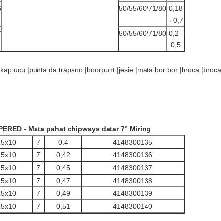
6
50/55/60/71/80
0,18
- 0,7
7
50/55/60/71/80
0,2 -
0,5
kap ucu |punta da trapano |boorpunt |jesie |mata bor bor |broca |broc
ED - Mata pahat chipways datar 7° Miring
15x10
7
0.4
4148300135
15x10
7
0,42
4148300136
15x10
7
0,45
4148300137
15x10
7
0,47
4148300138
15x10
7
0,49
4148300139
15x10
7
0,51
4148300140