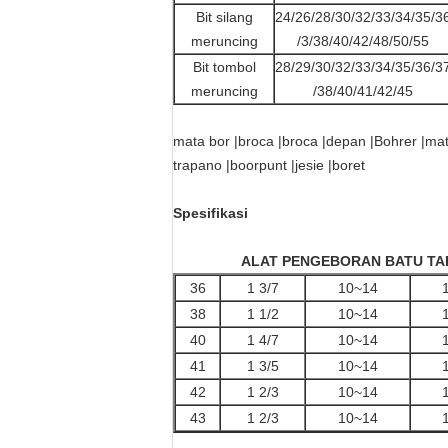
Bit silang
24/26/28/30/32/33/34/35/3
meruncing
/3/38/40/42/48/50/55
Bit tombol
28/29/30/32/33/34/35/36/3
meruncing
/38/40/41/42/45
mata bor |broca |broca |depan |Bohrer |mat
trapano |boorpunt |jesie |boret
Spesifikasi
ALAT PENGEBORAN BATU TAPER
36
1 3/7
10~14
38
1 1/2
10~14
40
1 4/7
10~14
41
1 3/5
10~14
42
1 2/3
10~14
43
1 2/3
10~14