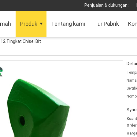
Penjualan & dukungan :
umah
Produk
Tentang kami
Tur Pabrik
Kon
/ 12 Tingkat Chisel Bit
Detai
Tempa
Nama 
Sertifi
Nomor
Syar
Kuant
Order
Harga