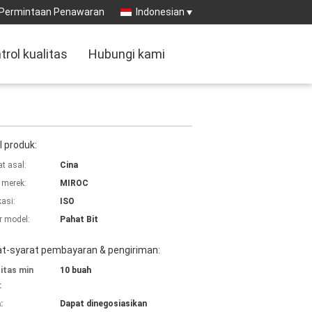
Permintaan Penawaran
Indonesian
trol kualitas
Hubungi kami
l produk:
t asal:
Cina
merek:
MIROC
kasi:
ISO
 model:
Pahat Bit
at-syarat pembayaran & pengiriman:
itas min
10 buah
:
:
Dapat dinegosiasikan