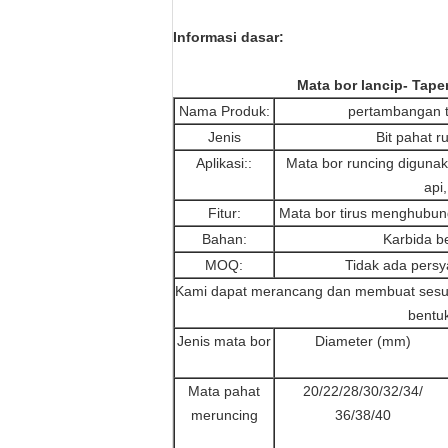
Informasi dasar:
Mata bor lancip- Taper
Nama Produk:
pertambangan tu
Jenis
Bit pahat r
Aplikasi::
Mata bor runcing diguna
api
Fitur:
Mata bor tirus menghubung
Bahan:
Karbida be
MOQ:
Tidak ada pers
Kami dapat merancang dan membuat sesuai
bentuk
Jenis mata bor
Diameter (mm)
Mata pahat
20/22/28/30/32/34/
meruncing
36/38/40