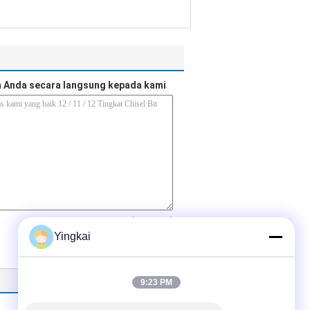
 Anda secara langsung kepada kami
(
0
/ 3000)
Yingkai
9:23 PM