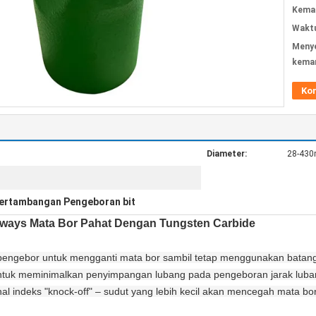
Kemas
Waktu
Meny
kema
Ko
Diameter:
28-43
ertambangan Pengeboran bit
hipways Mata Bor Pahat Dengan Tungsten Carbide
pengebor untuk mengganti mata bor sambil tetap menggunakan batan
ah untuk meminimalkan penyimpangan lubang pada pengeboran jarak luba
hal indeks "knock-off" – sudut yang lebih kecil akan mencegah mata bo