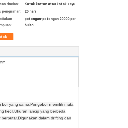
an rincian:
Kotak karton atau kotak kayu
 pengiriman:
25 hari
ediakan
potongan-potongan 20000 per
mpuan:
bulan
ntak
0mm
g bor yang sama.Pengebor memilih mata
ng kecil.Ukuran lancip yang berbeda
r berputar.Digunakan dalam drifting dan