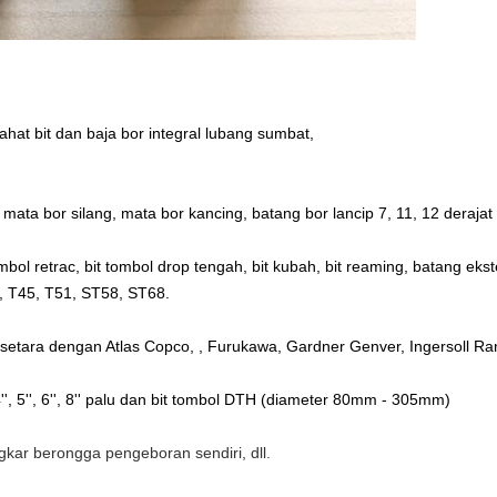
ahat bit dan baja bor integral lubang sumbat,
 mata bor silang, mata bor kancing, batang bor lancip 7, 11, 12 derajat
tombol retrac, bit tombol drop tengah, bit kubah, bit reaming, batang ekst
8, T45, T51, ST58, ST68.
 setara dengan Atlas Copco, , Furukawa, Gardner Genver, Ingersoll Ran
 4'', 5'', 6'', 8'' palu dan bit tombol DTH (diameter 80mm - 305mm)
angkar berongga pengeboran sendiri, dll.